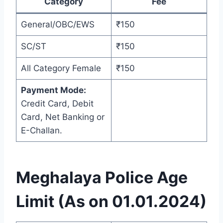
Category
Fee
General/OBC/EWS
₹150
SC/ST
₹150
All Category Female
₹150
Payment Mode:
Credit Card, Debit
Card, Net Banking or
E-Challan.
Meghalaya Police Age
Limit (As on 01.01.2024)